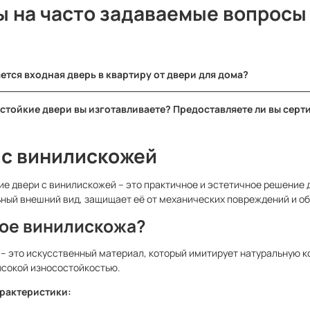
ы на часто задаваемые вопросы
ется входная дверь в квартиру от двери для дома?
ные различия между дверями для квартир и частных домов кроются
естойкие двери вы изготавливаете? Предоставляете ли вы сер
дназначенные для домов, обладают усиленной теплоизоляцией как р
сортименте вы найдете
противопожарные двери
с пределами огнес
й устойчивостью к деформациям.
лагаемые сертификаты соответствия и технический паспорт на ка
 с винилискожей
 как квартирные двери редко нуждаются в утеплении, но к ним пре
ти к взлому.
е двери с винилискожей – это практичное и эстетичное решение д
ный внешний вид, защищает её от механических повреждений и 
кое винилискожа?
– это искусственный материал, который имитирует натуральную 
ысокой износостойкостью.
рактеристики: