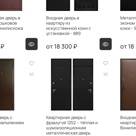
я дверь в
Входная дверь в
Металл
рошковое
квартиру из
эконом
инилискожа
искусственной кожи с
кожи - 
установкой - 889
 ₽
18 300 ₽
18
верь с
Квартирная дверь с
Входная
напылением
фрамугой 1252 – тёплая и
квартир
шумоизоляционная
Винилис
металлическая дверь