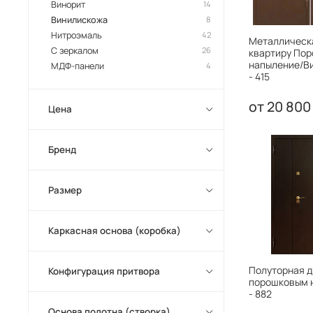
Винорит
14
Винилискожа
8
Нитроэмаль
42
Металлическа
С зеркалом
26
квартиру По
напыление/В
МДФ-панели
4
- 415
20 800
Цена
Бренд
Размер
Каркасная основа (коробка)
Полуторная д
Конфигурация притвора
порошковым 
- 882
Основа полотна (створка)