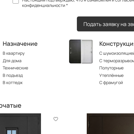
конфиденциальности *
Подать заявку на з
Назначение
Конструкци
В квартиру
С шумоизоляцие
Для дома
С терморазрыво
Технические
Полуторные
В подъезд
Утеплённые
В коттедж
С фрамугой
рчатые