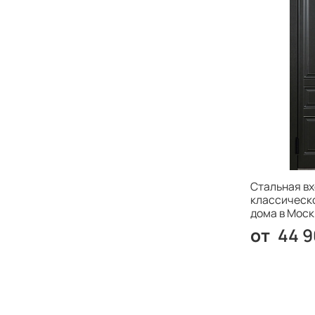
Стальная вх
классическо
дома в Моск
44 9