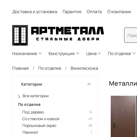
Доставка и установка
Гарантия
Оплата
О компании
Назначение
Конструкция
Цена
По отделке
Главная
По отделке
Винилискожа
Металли
Категории
Все категории
По отделке
Под дерево
14
Со стеклом и ковкой
43
Порошковый окрас
26
Ламинат
7