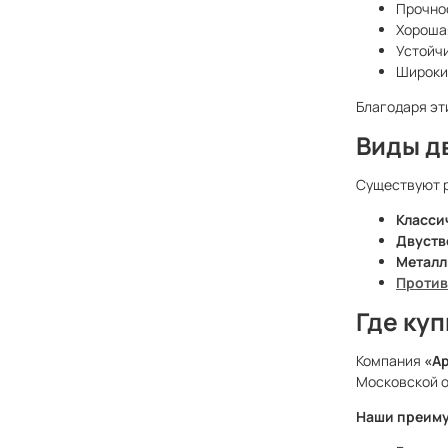
Прочнос
Хорош
Устойчи
Широкий
Благодаря эт
Виды д
Существуют р
Класси
Двуств
Металл
Против
Где ку
Компания
«А
Московской о
Наши преиму