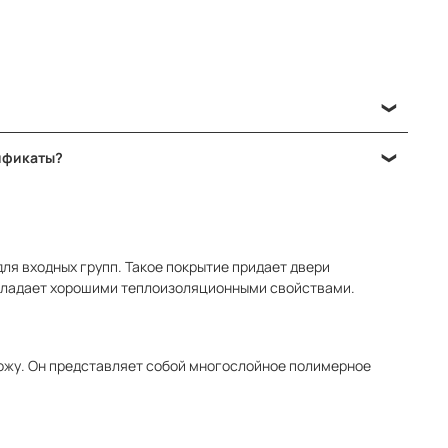
 в их устройстве, назначении и технических параметрах.
тификаты?
амы, так и полотна, а также влагостойкой отделкой и
тойкости ei-30, ei-60 и ei-90. Подтверждением качества
ждое изделие.
дъявляются более строгие требования по звукоизоляции и
ля входных групп. Такое покрытие придает двери
обладает хорошими теплоизоляционными свойствами.
кожу. Он представляет собой многослойное полимерное