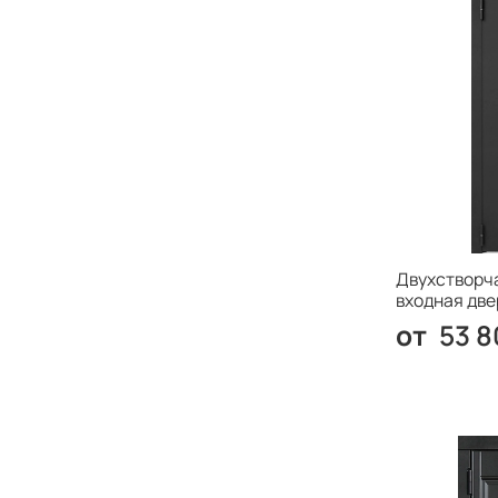
Двухстворч
входная две
53 8