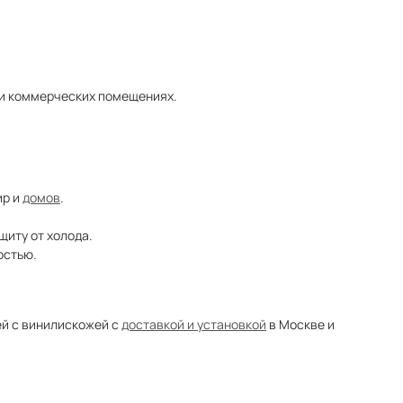
 и коммерческих помещениях.
ир и
домов
.
иту от холода.
остью.
й с винилискожей с
доставкой и установкой
в Москве и