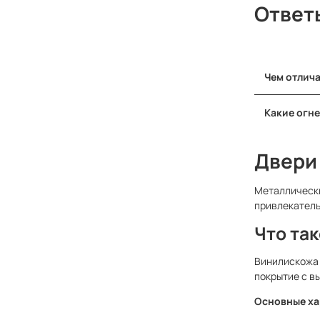
Ответ
Чем отлича
-Существен
Какие огн
Двери, пре
В нашем ас
повышенно
служат при
Двери
В то время
устойчивос
Металлически
привлекатель
Что та
Винилискожа 
покрытие с в
Основные ха