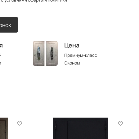
вонок
я
Цена
й
Премиум-класс
м
Эконом