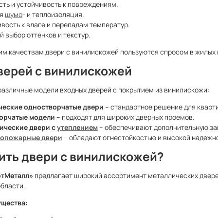
ть и устойчивость к повреждениям.
ая
шумо
- и теплоизоляция.
вость к влаге и перепадам температур.
 выбор оттенков и текстур.
им качествам двери с винилискожей пользуются спросом в жилых
верей с винилискожей
азличные модели входных дверей с покрытием из винилискожи:
ческие одностворчатые двери
– стандартное решение для кварт
орчатые модели
– подходят для широких дверных проемов.
ические двери с
утеплением
– обеспечивают дополнительную защ
опожарные двери
– обладают огнестойкостью и высокой надежн
пить двери с винилискожей?
ртМеталл»
предлагает широкий ассортимент металлических двере
бласти.
щества: