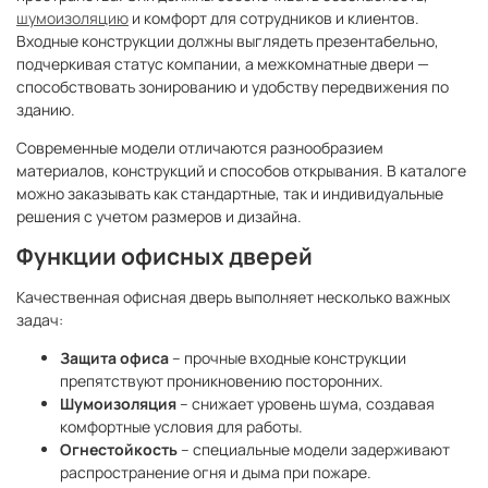
В то время как квартирные двери редко нуждаются в
шумоизоляцию
и комфорт для сотрудников и клиентов.
утеплении, но к ним предъявляются более строгие
Входные конструкции должны выглядеть презентабельно,
требования по звукоизоляции и устойчивости к взлому.
подчеркивая статус компании, а межкомнатные двери —
способствовать зонированию и удобству передвижения по
зданию.
Современные модели отличаются разнообразием
материалов, конструкций и способов открывания. В каталоге
можно заказывать как стандартные, так и индивидуальные
решения с учетом размеров и дизайна.
Функции офисных дверей
Качественная офисная дверь выполняет несколько важных
задач:
Защита офиса
– прочные входные конструкции
препятствуют проникновению посторонних.
Шумоизоляция
– снижает уровень шума, создавая
комфортные условия для работы.
Огнестойкость
– специальные модели задерживают
распространение огня и дыма при пожаре.