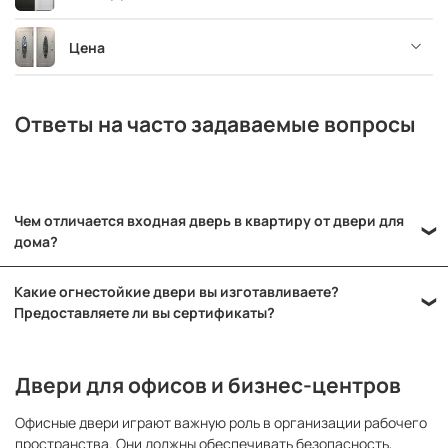
Цена
Ответы на часто задаваемые вопросы
Чем отличается входная дверь в квартиру от двери для
дома?
-Существенные различия между дверями для квартир и
Какие огнестойкие двери вы изготавливаете?
частных домов кроются в их устройстве, назначении и
Предоставляете ли вы сертификаты?
технических параметрах.
В нашем ассортименте вы найдете
противопожарные двери
с
Двери, предназначенные для домов, обладают усиленной
пределами огнестойкости ei-30, ei-60 и ei-90.
теплоизоляцией как рамы, так и полотна, а также
Двери для офисов и бизнес-центров
Подтверждением качества служат прилагаемые сертификаты
влагостойкой отделкой и повышенной устойчивостью к
соответствия и технический паспорт на каждое изделие.
деформациям.
Офисные двери играют важную роль в организации рабочего
пространства. Они должны обеспечивать безопасность,