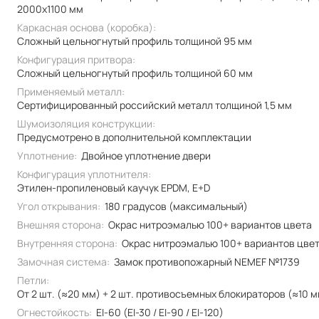
2000x1100 мм
Каркасная основа (коробка):
Сложный цельногнутый профиль толщиной 95 мм
Конфигурация притвора:
Сложный цельногнутый профиль толщиной 60 мм
Применяемый металл:
Сертифицированный российский металл толщиной 1,5 мм
Шумоизоляция конструкции:
Предусмотрено в дополнительной комплектации
Уплотнение:
Двойное уплотнение двери
Конфигурация уплотнителя:
Этилен-пропиленовый каучук EPDM, E+D
Угол открывания:
180 градусов (максимальный)
Внешняя сторона:
Окрас нитроэмалью 100+ вариантов цвета
Внутренняя сторона:
Окрас нитроэмалью 100+ вариантов цве
Замочная система:
Замок противопожарный NEMEF №1739
Петли:
От 2 шт. (≈20 мм) + 2 шт. противосъемных блокираторов (≈10 
Огнестойкость:
EI-60 (EI-30 / EI-90 / EI-120)