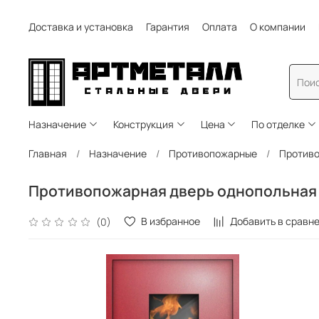
Доставка и установка
Гарантия
Оплата
О компании
Назначение
Конструкция
Цена
По отделке
Главная
Назначение
Противопожарные
Противо
Противопожарная дверь однопольная с
В избранное
Добавить в сравн
(0)