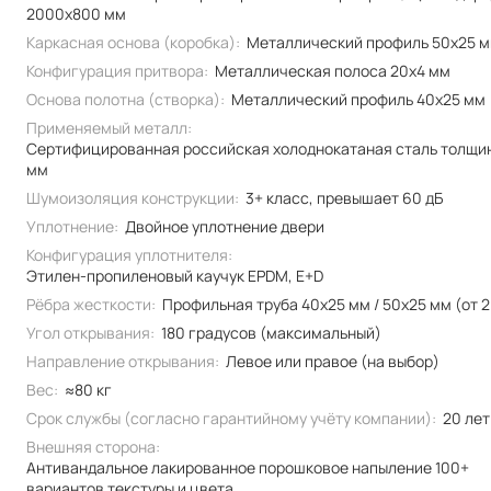
2000x800 мм
Каркасная основа (коробка):
Металлический профиль 50x25 
Конфигурация притвора:
Металлическая полоса 20x4 мм
Основа полотна (створка):
Металлический профиль 40x25 мм
Применяемый металл:
Сертифицированная российская холоднокатаная сталь толщи
мм
Шумоизоляция конструкции:
3+ класс, превышает 60 дБ
Уплотнение:
Двойное уплотнение двери
Конфигурация уплотнителя:
Этилен-пропиленовый каучук EPDM, E+D
Рёбра жесткости:
Профильная труба 40х25 мм / 50x25 мм (от 2
Угол открывания:
180 градусов (максимальный)
Направление открывания:
Левое или правое (на выбор)
Вес:
≈80 кг
Срок службы (согласно гарантийному учёту компании):
20 лет
Внешняя сторона:
Антивандальное лакированное порошковое напыление 100+
вариантов текстуры и цвета