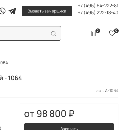
+7 (495) 64-222-81
Вызвать замерщика
+7 (495) 222-18-40
0
0
1064
 - 1064
арт.
А-1064
98 800 ₽
):
Заказать