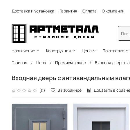
Доставка и установка
Гарантия
Оплата
О компании
Назначение
Конструкция
Цена
По отделке
Главная
Цена
Премиум-класс
Входная дверь с 
Входная дверь с антивандальным влаг
В избранное
Добавить в сравн
(0)