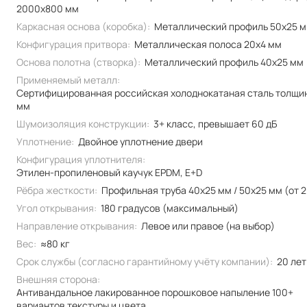
2000x800 мм
Каркасная основа (коробка):
Металлический профиль 50x25 
Конфигурация притвора:
Металлическая полоса 20x4 мм
Основа полотна (створка):
Металлический профиль 40x25 мм
Применяемый металл:
Сертифицированная российская холоднокатаная сталь толщи
мм
Шумоизоляция конструкции:
3+ класс, превышает 60 дБ
Уплотнение:
Двойное уплотнение двери
Конфигурация уплотнителя:
Этилен-пропиленовый каучук EPDM, E+D
Рёбра жесткости:
Профильная труба 40х25 мм / 50x25 мм (от 2
Угол открывания:
180 градусов (максимальный)
Направление открывания:
Левое или правое (на выбор)
Вес:
≈80 кг
Срок службы (согласно гарантийному учёту компании):
20 лет
Внешняя сторона:
Антивандальное лакированное порошковое напыление 100+
вариантов текстуры и цвета