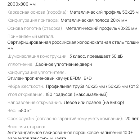
2000x800 мм
Каркасная основа (коробка):
Металлический профиль 50x25 
Конфигурация притвора:
Металлическая полоса 20x4 мм
Основа полотна (створка):
Металлический профиль 40x25 мм
Применяемый металл:
Сертифицированная российская холоднокатаная сталь толщи
мм
Шумоизоляция конструкции:
3 класс, превышает 50 дБ
Уплотнение:
Двойное уплотнение двери
Конфигурация уплотнителя:
Этилен-пропиленовый каучук EPDM, E+D
Рёбра жесткости:
Профильная труба 40х25 мм / 50x25 мм (от 2
Угол открывания:
180 градусов (максимальный)
Направление открывания:
Левое или правое (на выбор)
Вес:
≈80 кг
Срок службы (согласно гарантийному учёту компании):
20 лет
Внешняя сторона:
Антивандальное лакированное порошковое напыление 100+
вариантов текстуры и цвета