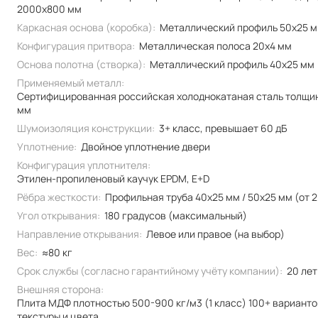
2000x800 мм
Каркасная основа (коробка):
Металлический профиль 50x25 
Конфигурация притвора:
Металлическая полоса 20x4 мм
Основа полотна (створка):
Металлический профиль 40x25 мм
Применяемый металл:
Сертифицированная российская холоднокатаная сталь толщи
мм
Шумоизоляция конструкции:
3+ класс, превышает 60 дБ
Уплотнение:
Двойное уплотнение двери
Конфигурация уплотнителя:
Этилен-пропиленовый каучук EPDM, E+D
Рёбра жесткости:
Профильная труба 40х25 мм / 50x25 мм (от 2
Угол открывания:
180 градусов (максимальный)
Направление открывания:
Левое или правое (на выбор)
Вес:
≈80 кг
Срок службы (согласно гарантийному учёту компании):
20 лет
Внешняя сторона:
Плита МДФ плотностью 500-900 кг/м3 (1 класс) 100+ вариант
текстуры и цвета