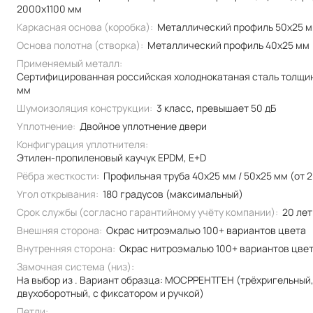
2000x1100 мм
Каркасная основа (коробка):
Металлический профиль 50x25 
Основа полотна (створка):
Металлический профиль 40x25 мм
Применяемый металл:
Сертифицированная российская холоднокатаная сталь толщи
мм
Шумоизоляция конструкции:
3 класс, превышает 50 дБ
Уплотнение:
Двойное уплотнение двери
Конфигурация уплотнителя:
Этилен-пропиленовый каучук EPDM, E+D
Рёбра жесткости:
Профильная труба 40х25 мм / 50x25 мм (от 2
Угол открывания:
180 градусов (максимальный)
Срок службы (согласно гарантийному учёту компании):
20 лет
Внешняя сторона:
Окрас нитроэмалью 100+ вариантов цвета
Внутренняя сторона:
Окрас нитроэмалью 100+ вариантов цве
Замочная система (низ):
На выбор из . Вариант образца: МОСРРЕНТГЕН (трёхригельный
двухоборотный, с фиксатором и ручкой)
Петли: