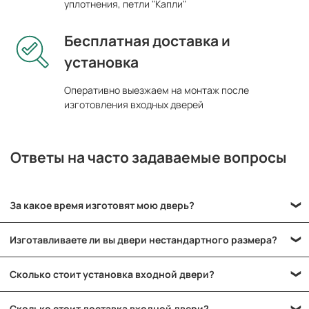
уплотнения, петли "Капли"
Бесплатная доставка и
установка
Оперативно выезжаем на монтаж после
изготовления входных дверей
Ответы на часто задаваемые вопросы
За какое время изготовят мою дверь?
Средний срок изготовления двери составляет 24 часа.
Изготавливаете ли вы двери нестандартного размера?
Однако, чем больше и сложнее конструкция, тем дольше
займет ее изготовление. Для некоторых моделей время
Да, мы занимаемся производством металлических дверей с
ожидания может варьироваться от 2 до 10 дней. Также мы
Сколько стоит установка входной двери?
нестандартными параметрами с точностью до миллиметра.
готовы рассмотреть возможность выполнения срочных
Монтаж входных дверей в Лобне и Московской области
заказов по предварительному согласованию.
Сколько стоит доставка входной двери?